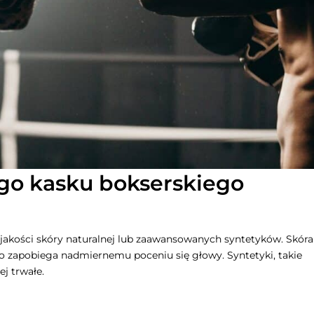
go kasku bokserskiego
 jakości skóry naturalnej lub zaawansowanych syntetyków. Skóra
co zapobiega nadmiernemu poceniu się głowy. Syntetyki, takie
ej trwałe.