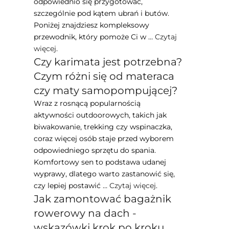
odpowiednio się przygotować,
szczególnie pod kątem ubrań i butów.
Poniżej znajdziesz kompleksowy
przewodnik, który pomoże Ci w …
Czytaj
więcej
.
Czy karimata jest potrzebna?
Czym różni się od materaca
czy maty samopompującej?
Wraz z rosnącą popularnością
aktywności outdoorowych, takich jak
biwakowanie, trekking czy wspinaczka,
coraz więcej osób staje przed wyborem
odpowiedniego sprzętu do spania.
Komfortowy sen to podstawa udanej
wyprawy, dlatego warto zastanowić się,
czy lepiej postawić …
Czytaj więcej
.
Jak zamontować bagażnik
rowerowy na dach -
wskazówki krok po kroku