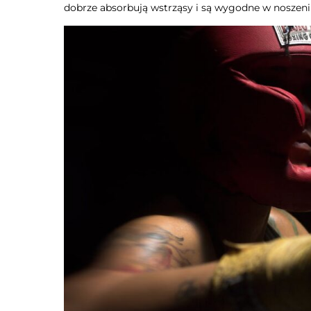
dobrze absorbują wstrząsy i są wygodne w noszeni