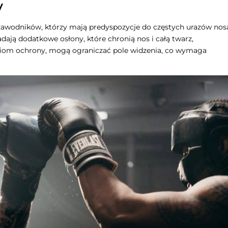
y
 zawodników, którzy mają predyspozycje do częstych urazów nos
adają dodatkowe osłony, które chronią nos i całą twarz,
ziom ochrony, mogą ograniczać pole widzenia, co wymaga