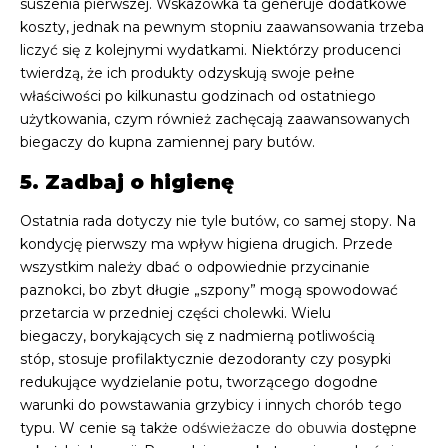
suszenia pierwszej. Wskazówka ta generuje dodatkowe
koszty, jednak na pewnym stopniu zaawansowania trzeba
liczyć się z kolejnymi wydatkami. Niektórzy producenci
twierdzą, że ich produkty odzyskują swoje pełne
właściwości po kilkunastu godzinach od ostatniego
użytkowania, czym również zachęcają zaawansowanych
biegaczy do kupna zamiennej pary butów.
5. Zadbaj o higienę
Ostatnia rada dotyczy nie tyle butów, co samej stopy. Na
kondycję pierwszy ma wpływ higiena drugich. Przede
wszystkim należy dbać o odpowiednie przycinanie
paznokci, bo zbyt długie „szpony” mogą spowodować
przetarcia w przedniej części cholewki. Wielu
biegaczy, borykających się z nadmierną potliwością
stóp, stosuje profilaktycznie dezodoranty czy posypki
redukujące wydzielanie potu, tworzącego dogodne
warunki do powstawania grzybicy i innych chorób tego
typu. W cenie są także
odświeżacze do obuwia
dostępne