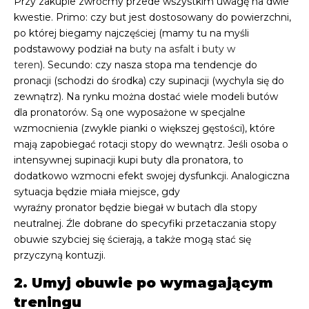
Przy zakupie zwróćmy przede wszystkim uwagę na dwie
kwestie. Primo: czy but jest dostosowany do powierzchni,
po której biegamy najczęściej (mamy tu na myśli
podstawowy podział na
buty na asfalt
i
buty w
teren
). Secundo: czy nasza stopa ma tendencje do
pronacji (schodzi do środka) czy supinacji (wychyla się do
zewnątrz). Na rynku można dostać wiele modeli butów
dla pronatorów. Są one wyposażone w specjalne
wzmocnienia (zwykle pianki o większej gęstości), które
mają zapobiegać rotacji stopy do wewnątrz. Jeśli osoba o
intensywnej supinacji kupi buty dla pronatora, to
dodatkowo wzmocni efekt swojej dysfunkcji. Analogiczna
sytuacja będzie miała miejsce, gdy
wyraźny pronator będzie biegał w butach dla stopy
neutralnej. Źle dobrane do specyfiki przetaczania stopy
obuwie szybciej się ścierają, a także mogą stać się
przyczyną kontuzji.
2. Umyj obuwie po wymagającym
treningu