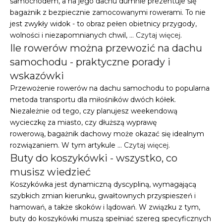
samochodem, a na jego dachu dumnie prezentuje się
bagażnik z bezpiecznie zamocowanymi rowerami. To nie
jest zwykły widok - to obraz pełen obietnicy przygody,
wolności i niezapomnianych chwil, …
Czytaj więcej
.
Ile rowerów można przewozić na dachu
samochodu - praktyczne porady i
wskazówki
Przewożenie rowerów na dachu samochodu to popularna
metoda transportu dla miłośników dwóch kółek.
Niezależnie od tego, czy planujesz weekendową
wycieczkę za miasto, czy dłuższą wyprawę
rowerową, bagażnik dachowy może okazać się idealnym
rozwiązaniem. W tym artykule …
Czytaj więcej
.
Buty do koszykówki - wszystko, co
musisz wiedzieć
Koszykówka jest dynamiczną dyscypliną, wymagającą
szybkich zmian kierunku, gwałtownych przyspieszeń i
hamowań, a także skoków i lądowań. W związku z tym,
buty do koszykówki muszą spełniać szereg specyficznych