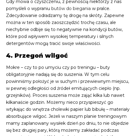
Gdy mowa o czyszczeniu, z pewnością niektórzy z nas
pomyśleli o wypraniu
butów do biegania
w pralce.
Zdecydowanie odradzamy tę drogę na skróty. Zapewne
można w ten sposób zaoszczędzić trochę czasu, ale
niechybnie odbije się to negatywnie na kondycji butów,
które pod wpływem wysokiej temperatury i silnych
detergentów mogą tracić swoje właściwości.
4. Przegoń wilgoć
Mokre – czy to po umyciu czy po treningu – buty
obligatoryjnie nadają się do suszenia. W tym celu
powinniśmy położyć je w suchym i przewiewnym miejscu,
w pewnej odległości od źródeł emitujących ciepło (np.
grzejników). Proces suszenia może zająć kilka lub nawet
kilkanaście godzin. Możemy nieco przyspieszyć go
wtykając do wnętrza cholewki papier lub bibułę – materiały
absorbujące wilgoć. Jeżeli w naszym planie treningowym
mamy zaplanowany wysiłek dzień po dniu, to nie objedzie
się bez drugiej pary, którą możemy zakładać podczas