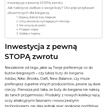
Inwestycja z pewną STOPĄ zwrotu
Jak należycie zadbać o swoje buty? Oto pięć przykazań
obuwniczych dla biegaczy:
1. Dopasuj dobrze buty biegowe
2. Umyj obuwie po wymagającym treningu
3. Nie wrzucaj do pralki
4. Przegoń wilgoć
5. Zadbaj o higienę
Inwestycja z pewną
STOPĄ zwrotu
Niezależnie od tego, jakie są Twoje preferencje co do
butów biegowych – czy lubisz
buty do biegania
Adidas
, Nike, Brooks, Craft, New Balance, czy może
preferujesz zupełnie innych producentów, pewne są dwie
rzeczy. Pierwsza jest taka, że buty do biegania nie należą
do tanich przyjemności. Produkty z nowych kolekcji nęcą
oczy atrakcyjnymi fasonami i nowoczesnymi
technologiami, nie dają jednak spać spokojnie portfelowi,