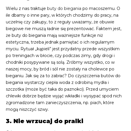
Wielu z nas traktuje
buty do biegania
po macoszemu. O
ile dbamy o inne pary, w których chodzimy do pracy, na
uczelnię czy zakupy, to z reguły uważamy, że obuwie
biegowe nie muszą ładnie się prezentować. Faktem jest,
że buty do biegania mają ważniejsze funkcje niż
estetyczna, trzeba jednak pamiętać o ich regularnym
myciu. Rytuał „kąpieli” jest przydatny przede wszystkim
po treningach w błocie, czy podczas zimy, gdy drogi i
chodniki posypywane są solą. Zróbmy wszystko, co w
naszej mocy, by bród i sól nie zostały na cholewce po
bieganiu. Jak się za to zabrać? Do czyszczenia butów do
biegania wystarczy ciepła woda z odrobiną mydła i
szczotka (może być taka do paznokci). Przed umyciem
chlewki dobrze będzie wyjąć wkładki i wysypać spod nich
zgromadzone tam zanieczyszczenia, np. piach, które
mogą niszczyć szwy.
3. Nie wrzucaj do pralki