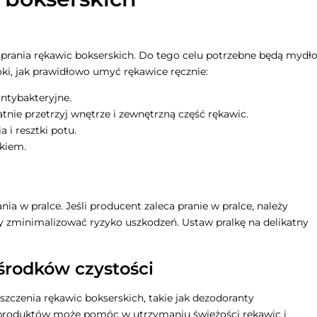
 prania rękawic bokserskich. Do tego celu potrzebne będą mydł
roki, jak prawidłowo umyć rękawice ręcznie:
antybakteryjne.
tnie przetrzyj wnętrze i zewnętrzną część rękawic.
 i resztki potu.
ikiem.
nia w pralce. Jeśli producent zaleca pranie w pralce, należy
by zminimalizować ryzyko uszkodzeń. Ustaw pralkę na delikatny
środków czystości
szczenia rękawic bokserskich, takie jak dezodoranty
 produktów może pomóc w utrzymaniu świeżości rękawic i